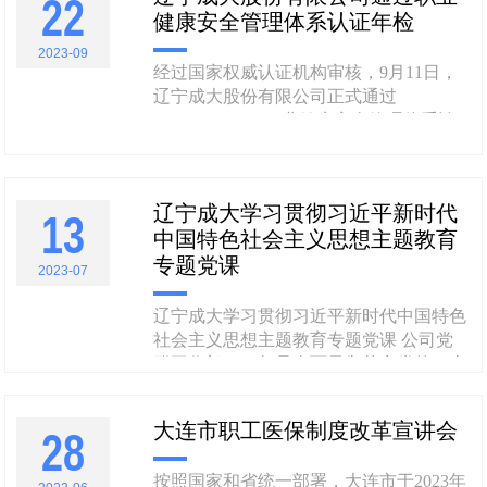
22
健康安全管理体系认证年检
变中团圆，是中秋亘古不变的主题 今年
的中秋节是成大人......
2023-09
经过国家权威认证机构审核，9月11日，
辽宁成大股份有限公司正式通过
ISO45001:2018职业健康安全管理体系认
证年检，这是公司连续第6年通过该项认
证和年检，标志着辽宁成大职业健康安全
管理水平获得高度认可，为公司安全稳定
辽宁成大学习贯彻习近平新时代
13
高质量发展提供了强有力的保证。9月8
中国特色社会主义思想主题教育
日，职业健康安全管理体系认证监督审核
专题党课
小组在公司28楼会议室召开......
2023-07
辽宁成大学习贯彻习近平新时代中国特色
社会主义思想主题教育专题党课 公司党
群工作部2023年是全面贯彻落实党的二十
大精神的开局之年，是我省实施全面振兴
新突破三年行动计划的首战之年，也是辽
大连市职工医保制度改革宣讲会
28
宁成大高质量发展的关键之年。7月13日
下午，公司党委开展学习贯彻习近平新时
按照国家和省统一部署，大连市于2023年
代中国特色社会主义思想主题教育专题党