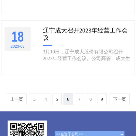
APP，是为辽宁成大员工打造的人力协同
办公平台，旨在帮助公司和员工提高管理
水平和工作效率，实现社交化沟通与分
享，激发组织活力。目前可实现移动端员
辽宁成大召开2023年经营工作会
工考勤管理、人力业务审批、业务待办提
18
议
醒、团队管理及在线通讯等功......
2023-03
3月10日，辽宁成大股份有限公司召开
2023年经营工作会议。公司高管、成大生
物及在连子公司领导班子成员和总部各职
能部门基层以上管理人员在成大大厦26楼
会议室主会场出席会议，新疆宝明通过线
上视频参会。 公司党委副书记邱闯主持
会议。 会议议程： 一、葛郁总裁作公司
2023年经营工作报告二、表......
上一页
3
4
5
6
7
8
9
下一页