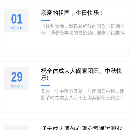
通知如下：一、比赛时间：2023年10月19
日（12点-17点）-20日（12点-17点） 二、
亲爱的祖国，生日快乐！
比赛地点：大连市民健身中心（一二九
01
街）三、比......
当神州大地，飘扬着鲜红的国旗当斑斓金
2023-10
秋，满载着丰收的喜悦我们迎来了祖国74
岁华诞祖国二字让多少人心中泛起温柔的
波浪让多少人胸中奔腾一股股热血74载栉
风沐雨，74载春华秋实岁月峥嵘，山河为
证多少风雨兼程的艰难跋涉多少矢志不渝
的勇毅笃行汇聚成新时代中国昂扬奋进的
祝全体成大人阖家团圆、中秋快
洪流今日中国江山壮丽、前程远大亿万中
29
乐!
华儿女团结一心、豪情满怀意......
2023-09
又是一年中秋节又是一年团圆日中秋，团
圆节时在农历八月十五因其恰值三秋之半
故名中秋始见《周礼》，盛于唐宋到明清
时期成为最主要的节日之一是仅次于春节
的第二大传统节日“露从今夜白，月是故
乡明”“海上升明月，天涯共此时”“但愿人
辽宁成大股份有限公司通过职业
长久，千里共婵娟”......在千百年的历史嬗