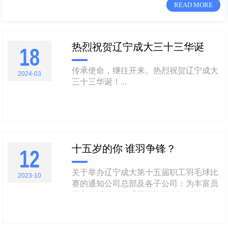
READ MORE
热烈祝贺辽宁成大三十三华诞
18
传承使命，继往开来。热烈祝贺辽宁成大
2024-03
三十三华诞！...
十五岁的你 谁羽争锋？
12
关于举办辽宁成大第十五届职工羽毛球比
2023-10
赛的通知公司总部及各子公司：为丰富员
工文体活动，增强团队协作意识，激发奋
勇拼搏精神，公司工会决定举办辽宁成大
第十五届职工羽毛球比赛。现将有关事宜