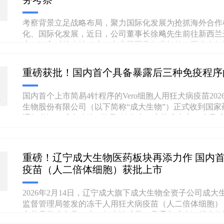
6
考察背景立足战略布局，聚力国际化发展为抢抓海外合作
化、国际化发展，近日，公司董事长徐飚先生前往新西兰
察，深入对接当地政府、产业园区及行业机构，围绕多领
连）基金管理有限公司总经理赵燕芬女士随同出访，协同开展跨
重磅获批！国内首个具备暴露后三种免疫程序的
国内首个上市简易4针程序的Vero细胞人用狂犬病疫苗20
4
生物股份有限公司（以下简称“成大生物”）正式收到国
通知书》，成大速达®简易4针免疫程序获准上市，这是
成大安欣®是国内首个获批简易4针免疫程序......
重磅！辽宁成大生物医药板块再添力作 国内
疫苗（人二倍体细胞）获批上市
2
2026年2月14日，辽宁成大旗下成大生物全资子公司成
监督管理局签发的冻干人用狂犬病疫苗（人二倍体细胞）
家药品批准文号。这一标志性成果，是辽宁成大深耕生物