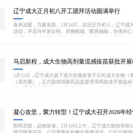
技创新赋能产业发展的硬核实力，也彰显着我国高品质人....
辽宁成大正月初八开工团拜活动圆满举行
春风送暖，万象更新。2月24日，农历正月初八，辽宁成
2
活动，开启马年新征程。祥狮献瑞、暖意融融，全体同仁
共同迎接充满希望的崭新一年。吉时良辰，瑞狮呈祥。上午
长徐飚、总裁张善伟移步台前，手持金笔，为祥狮郑重点睛...
马启新程，成大生物高剂量流感疫苗获批开展
2月11日，辽宁成大旗下成大生物全资子公司成大生物（
2
（高剂量），正式获得国家药品监督管理局批准开展临床
量）系采用世界卫生组织推荐的流行株，经鸡胚接种培养
而成，抗原含量为常规剂量流感疫苗的四倍，拟用于60岁及以..
凝心攻坚，聚力转型！辽宁成大召开2026年
阳和启蛰，品物皆春。2月10日上午，辽宁成大股份有限公
2
酒店隆重召开。公司董事长徐飚作重要讲话，公司总裁张善