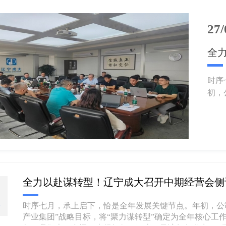
27/
时序
初，
集团”
全力以赴谋转型！辽宁成大召开中期经营会侧
时序七月，承上启下，恰是全年发展关键节点。年初，公
7
产业集团”战略目标，将“聚力谋转型”确定为全年核心工