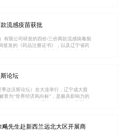
20日至23日，辽宁成大股份有限公司组织
两款流感疫苗获批
）有限公司研发的四价/三价两款流感病毒裂
理局签发的《药品注册证书》，以及辽宁省药
这标志着成大安宁®、成大康宁®两款流感疫
..
沃斯论坛
（夏季达沃斯论坛）在大连举行，辽宁成大股
被誉为“世界经济风向标”，是极具影响力的
，聚焦人工智能、生物医药、新能源、量子科
徐飚先生赴新西兰远北大区开展商