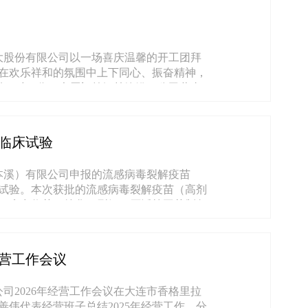
..
大股份有限公司以一场喜庆温馨的开工团拜
在欢乐祥和的氛围中上下同心、振奋精神，
8时58分，大厦门前锣鼓铿锵，公司董事
...
临床试验
本溪）有限公司申报的流感病毒裂解疫苗
试验。本次获批的流感病毒裂解疫苗（高剂
、病毒收获、纯化、裂解、灭活等工艺制备
....
经营工作会议
司2026年经营工作会议在大连市香格里拉
伟代表经营班子总结2025年经营工作，分