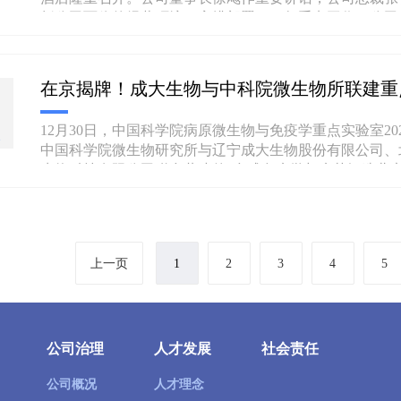
析公司面临的经营环境，安排部署2026年重点工作。公
和总部各职能部门基层以上管理人员出席会议。......
在京揭牌！成大生物与中科院微生物所联建重
12月30日，中国科学院病原微生物与免疫学重点实验室2
2
中国科学院微生物研究所与辽宁成大生物股份有限公司、
生物科技有限公司联合共建的“合成免疫学与疫苗智造北
院士、“合成免疫学与疫苗智造北京市重点实验室”......
上一页
1
2
3
4
5
公司治理
人才发展
社会责任
公司概况
人才理念