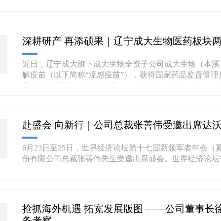
年，我们走了多远？走得如何？下半程又该如何发力？7月
旗下各经营单位召开2026年上半年经营计划与预算管......
深耕研产 再添硕果｜辽宁成大生物医药板块
近日，辽宁成大旗下成大生物全资子公司成大生物（本溪
7
解疫苗（以下简称“流感疫苗”），获得国家药品监督管
品监督管理局签发的《药品GMP符合性检查告知书》。
苗已具备合规量产的资质与能力，也是成大生物进军呼吸....
赴盛会 向新行｜公司总裁张善伟受邀出席达
6月23日至25日，世界经济论坛第十七届新领军者年会
6
份有限公司总裁张善伟先生受邀出席盛会。世界经济论坛
全球“头脑风暴”盛宴。本届论坛以“规模化创新”为主题
技等前沿领域，来自90多个国家和地区的约180......
抢抓海外机遇 拓宽发展版图 ——公司董事长
务考察