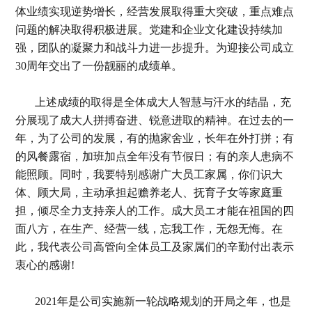
体业绩实现逆势增长，经营发展取得重大突破，重点难点
问题的解决取得积极进展。党建和企业文化建设持续加
强，团队的凝聚力和战斗力进一步提升。为迎接公司成立
30周年交出了一份靓丽的成绩单。
上述成绩的取得是全体成大人智慧与汗水的结晶，充
分展现了成大人拼搏奋进、锐意进取的精神。在过去的一
年，为了公司的发展，有的抛家舍业，长年在外打拼；有
的风餐露宿，加班加点全年没有节假日；有的亲人患病不
能照顾。同时，我要特别感谢广大员工家属，你们识大
体、顾大局，主动承担起赡养老人、抚育子女等家庭重
担，倾尽全力支持亲人的工作。成大员エオ能在祖国的四
面八方，在生产、经营一线，忘我工作，无怨无悔。在
此，我代表公司高管向全体员工及家属们的辛勤付出表示
衷心的感谢!
2021年是公司实施新一轮战略规划的开局之年，也是