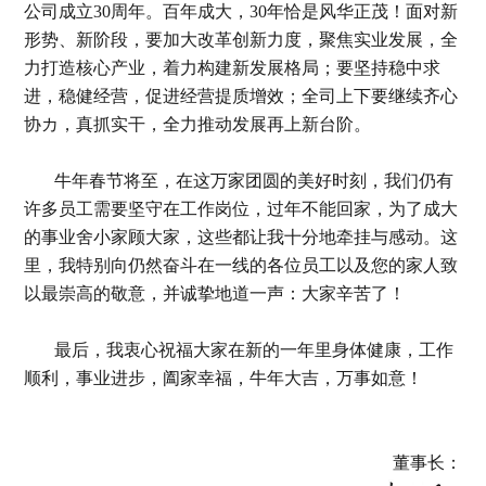
公司成立30周年。百年成大，30年恰是风华正茂！面对新
形势、新阶段，要加大改革创新力度，聚焦实业发展，全
力打造核心产业，着力构建新发展格局；要坚持稳中求
进，稳健经营，促进经营提质增效；全司上下要继续齐心
协カ，真抓实干，全力推动发展再上新台阶。
牛年春节将至，在这万家团圆的美好时刻，我们仍有
许多员工需要坚守在工作岗位，过年不能回家，为了成大
的事业舍小家顾大家，这些都让我十分地牵挂与感动。这
里，我特别向仍然奋斗在一线的各位员工以及您的家人致
以最崇高的敬意，并诚挚地道一声：大家辛苦了！
最后，我衷心祝福大家在新的一年里身体健康，工作
顺利，事业进步，阖家幸福，牛年大吉，万事如意！
董事长：