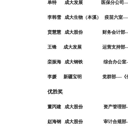
单特
成大发展
医保分公司---
李韩雪
成大生物（本溪）
疫苗六室---
贲慧慧
成大股份
财务会计部---
王锋
成大发展
运营支持部---
栾振海
成大钢铁
综合办公室--
李媛
新疆宝明
党群部----
《
优胜奖
董丙建
成大股份 资产管理部---
赵海钢
成大股份 审计合规部
-