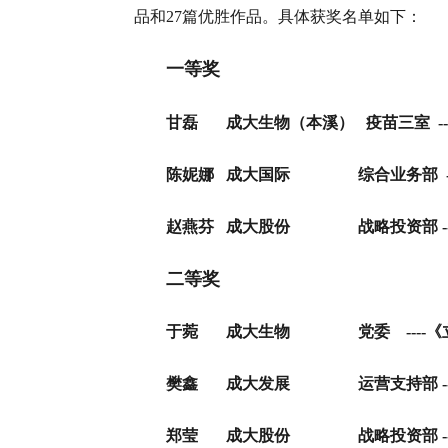
品和27篇优胜作品。具体获奖名单如下：
一等奖
甘磊
成大生物（本溪）
疫苗三室
-
陈妮娜 成大国际 综合业务部
赵燕芬 成大股份 战略投资部
-
二等奖
于菀 成大生物 党委
-
--
樊鑫
成大发展
运营支持部 --
郑莹
成大股份
战略投资部
-