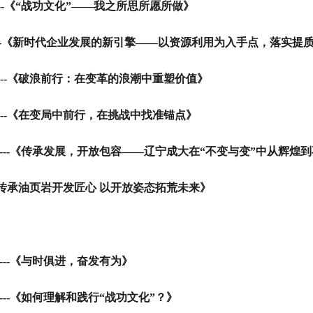
-
《“战功文化”——我之所思所愿所做》
-
《新时代企业发展的新引擎——以资源利用为入手点，落实提
-
《破浪前行：在变革的浪潮中重塑价值》
-
《在变局中前行，在挑战中找准锚点》
--
《传承发展，开放包容——辽宁成大在“不变与变”中从辉煌
传承油页岩开发匠心 以开放姿态拓荒未来》
-
《与时俱进，奋发有为》
---
《如何理解和践行“战功文化”？》