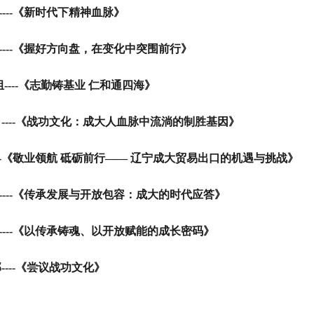
----
《新时代下精神血脉》
----
《握好方向盘，在变化中突围前行》
组
----
《志勤铸基业 仁和通四海》
司
----
《战功文化：成大人血脉中流淌的制胜基因》
-
《敬业领航 砥砺前行—— 辽宁成大贸易出口的机遇与挑战》
----
《传承发展与开放包容：成大的时代应答》
----
《以传承铸魂、以开放赋能的成长密码》
部
----
《尝议战功文化》