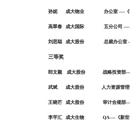
孙妮
成大物业
办公室
----
《
高翠春
成大国际
五分公司
----
刘思聪
成大股份
总裁办公室
-
三等奖
郎文颖
成大股份
战略投资部---
武斌
成大股份
人力资源管理部-
王晓芒
成大股份
审计合规部---
李芊汇
成大生物
QA----
《新世