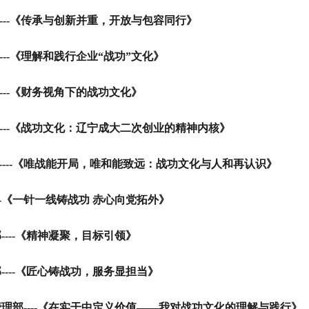
---
《传承与创新并重，开放与包容同行》
-
《理解和践行企业“战功”文化》
-
《财务视角下的战功文化》
-
《战功文化：辽宁成大二次创业的精神内核》
--
《唯战能开局，唯和能致远：战功文化与人和再认识》
-
《一针一线铸战功 赤心向党拓外》
部
----
《精神凝聚，目标引领》
--
《匠心铸战功，服务显担当》
理部
----
《在实干中定义价值——我对战功文化的理解与践行》