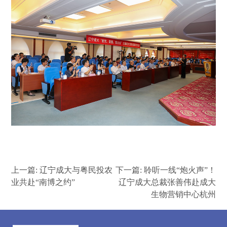
上一篇:
辽宁成大与粤民投农
下一篇:
聆听一线“炮火声”！
业共赴“南博之约”
辽宁成大总裁张善伟赴成大
生物营销中心杭州