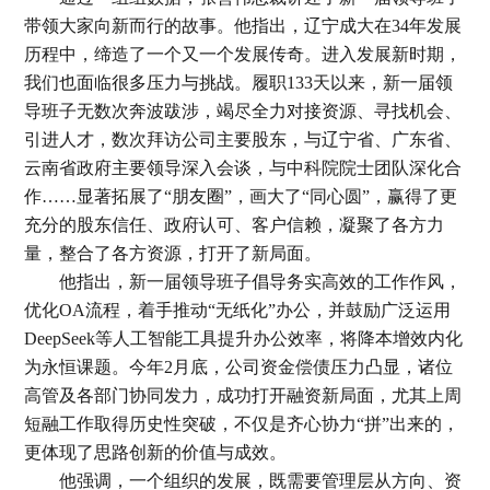
带领大家向新而行的故事。他指出，辽宁成大在34年发展
历程中，缔造了一个又一个发展传奇。进入发展新时期，
我们也面临很多压力与挑战。履职133天以来，新一届领
导班子无数次奔波跋涉，竭尽全力对接资源、寻找机会、
引进人才，数次拜访公司主要股东，与辽宁省、广东省、
云南省政府主要领导深入会谈，与中科院院士团队深化合
作……显著拓展了“朋友圈”，画大了“同心圆”，赢得了更
充分的股东信任、政府认可、客户信赖，凝聚了各方力
量，整合了各方资源，打开了新局面。
他指出，新一届领导班子倡导务实高效的工作作风，
优化OA流程，着手推动“无纸化”办公，并鼓励广泛运用
DeepSeek等人工智能工具提升办公效率，将降本增效内化
为永恒课题。今年2月底，公司资金偿债压力凸显，诸位
高管及各部门协同发力，成功打开融资新局面，尤其上周
短融工作取得历史性突破，不仅是齐心协力“拼”出来的，
更体现了思路创新的价值与成效。
他强调，一个组织的发展，既需要管理层从方向、资