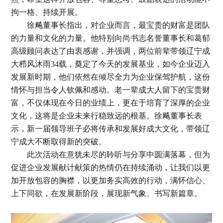
拘一格、持续开展。
徐飚董事长指出，对企业而言，最宝贵的财富是团队
的力量和文化的力量。他特别向尚书志名誉董事长和葛郁
高级顾问表达了由衷感谢，并强调，两位前辈带领辽宁成
大栉风沐雨34载，奠定了今天的发展基业，如今企业迈入
发展新时期，他们依然在倾尽全力为企业保驾护航，这份
情怀与担当令人钦佩和感动。老一辈成大人留下的宝贵财
富，不仅体现在今日的业绩上，更在于培育了深厚的企业
文化，这将是企业未来行稳致远的根基。徐飚董事长表
示，新一届领导班子必将传承和发展好成大文化，带领辽
宁成大不断取得新的突破。
此次活动在意犹未尽的聆听与分享中圆满落幕，但为
促进企业发展献计献策的热情仍在持续涌动，让我们以更
加开放包容的胸襟，以更加务实高效的行动，满怀信心、
上下同欲，在发展新阶段，展现新气象、书写新篇章。