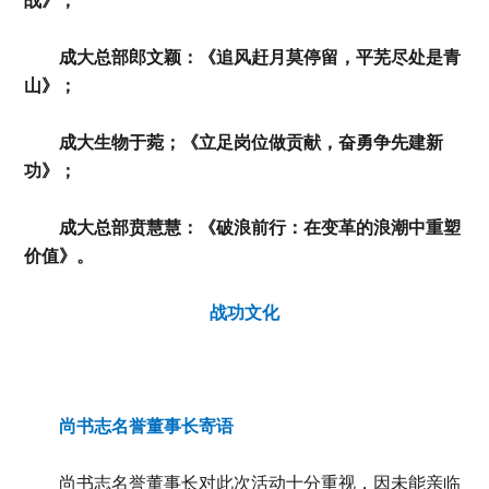
战》；
成大总部郎文颖：《追风赶月莫停留，平芜尽处是青
山》；
成大生物于菀；《立足岗位做贡献，奋勇争先建新
功》；
成大总部贲慧慧：《破浪前行：在变革的浪潮中重塑
价值》。
战功文化
尚书志名誉董事长寄语
尚书志名誉董事长对此次活动十分重视，因未能亲临