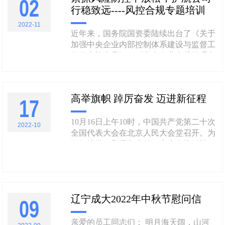
02
行稳致远----风控合规专题培训
定的认证机构对企业的职业......
2022-11
近年来，国务院国资委陆续出台了《关于
加强中央企业内部控制体系建设与监督工
作的实施意见》、《中央企业合规管理办
法》等重要文件，防风险、强内控、促合
规是现在及未来企业健康可持续发展的有
力保障。 2022年11月2日，股份公司审计
高举旗帜 踔厉奋发 迈进新征程
17
合规部组织开展了以“紧抓风险防控不放
松，护航公司行稳致远”为主题的......
10月16日上午10时，中国共产党第二十次
2022-10
全国代表大会在北京人民大会堂召开。为
更好地学习和贯彻党的二十大会议精神，
在大会召开当日，公司组织总部与各子公
司党员代表及部分党外人士集中收看党的
二十大开幕盛况，聆听习近平同志代表第
十九届中央委员会向大会作的报告。 公
辽宁成大2022年中秋节慰问信
司党委书记尚书志同志高度重视此次学
09
习......
亲爱的员工同志们： 明月海天阔，山河