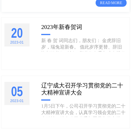
READ MORE
2023年新春贺词
20
新 春 贺 词同志们，朋友们： 金虎辞旧
2023-01
岁，瑞兔迎新春。 值此岁序更替、辞旧
迎新的美好时刻，我谨代表辽宁成大股份
有限公司及全体高管，向奋战在各条战线
的广大成大员工，向离退休老同志和员工
家属，向一直以来关心支持成大发展的各
级领导、各界朋友、广大客户和合作伙
辽宁成大召开学习贯彻党的二十
伴，致以新春的问候和美好的祝福！
05
大精神宣讲大会
大......
2023-01
1月5日下午，公司召开学习贯彻党的二十
大精神宣讲大会，认真学习领会党的二十
大精神，结合公司党委部署贯彻落实措
施，引导公司广大党员职工紧密团结在以