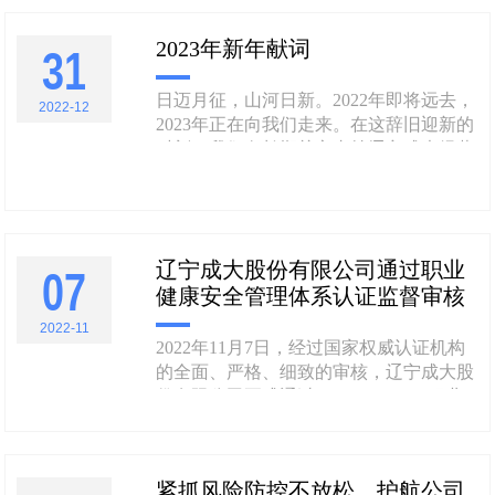
习近平同志为核心的党中央周围，高举中
国特色社会主义伟大旗帜，全面贯彻新时
2023年新年献词
31
代中国特色社会主义思想，弘扬伟大建党
精神，自信自强、守正创新，踔厉奋发、
勇毅前行。 ......
日迈月征，山河日新。2022年即将远去，
2022-12
2023年正在向我们走来。在这辞旧迎新的
时刻，我们向长期关心支持辽宁成大经营
发展的各级领导、各界朋友，向公司全体
员工、离退休老同志和员工家属，致以新
年问候和美好祝福！ 2022年是令人难
忘、意义非凡的一年。面对错综复杂的经
辽宁成大股份有限公司通过职业
营形势和此起彼伏的疫情冲击，公司上
07
健康安全管理体系认证监督审核
下......
2022-11
2022年11月7日，经过国家权威认证机构
的全面、严格、细致的审核，辽宁成大股
份有限公司正式通过ISO45001:2018职业
健康安全管理体系认证监督审核，再
获“职业健康安全管理体系认证证书”。 职
业健康安全管理体系认证是以职业健康安
紧抓风险防控不放松，护航公司
全管理体系规范作为认证依据，由国家指