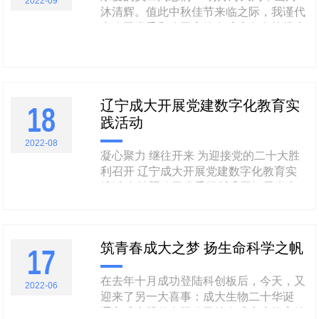
2022-09
沐清辉。值此中秋佳节来临之际，我谨代
表公司党委和公司高管向成大各条战线上
的广大员工及家属朋友们表示诚挚的慰问
和良好的祝愿！并道一声：诸位辛苦了！
2022年非同寻常，国际局势动荡不安，国
内经济下行压力较大。公司整体经营却依
辽宁成大开展党建数字化教育实
然保持稳健，我很欣慰！这得益于我
18
践活动
们......
2022-08
凝心聚力 继往开来 为迎接党的二十大胜
利召开 辽宁成大开展党建数字化教育实
践活动 按照公司党委不断巩固拓展党史
学习教育成果，持续组织广大党员深入学
习十九届六中全会精神和《关于党的百年
奋斗重大成就和历史经验的决议》的要
筑青春成大之梦 扬生命科学之帆
17
求， 8月18日公司总部各党支部和在连子
公司30余名党员、入党积极分子、团员青
年及管理骨干来到......
在去年十月成功登陆科创板后，今天，又
2022-06
迎来了另一大喜事：成大生物二十华诞
辽宁成大股份有限公司特向成大生物高管