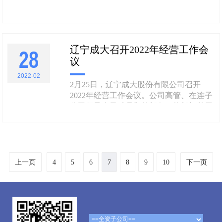
团队表示热烈祝贺！向成大生物全体同仁
表示热烈祝贺！并致以诚挚的节日问候！
祝成大生物生日快乐 2002年6月17日，辽
宁成大在沈阳创立了“成大生物”。成大生
辽宁成大召开2022年经营工作会
物从国外引进了“生物反......
28
议
2022-02
2月25日，辽宁成大股份有限公司召开
2022年经营工作会议。公司高管、在连子
公司领导班子成员和总部各职能部门基层
以上管理人员在成大大厦26楼会议室主会
场出席会议，外地子公司领导班子成员、
部分公司领导和同事均通过视频方式参加
会议。 会上，公司董事长尚书志作重要
讲话；公司总裁葛郁代表公司领导班
上一页
4
5
6
7
8
9
10
下一页
子，......