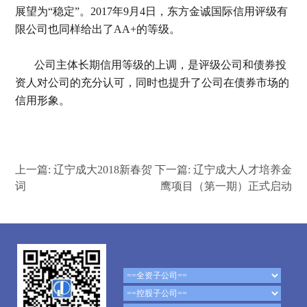
展望为“稳定”。2017年9月4日，东方金诚国际信用评级有
限公司也同样给出了AA+的等级。
公司主体长期信用等级的上调，是评级公司和债券投
资人对公司的充分认可，同时也提升了公司在债券市场的
信用形象。
上一篇:
辽宁成大2018新春贺
下一篇:
辽宁成大人才培养金
词
鹰项目（第一期）正式启动